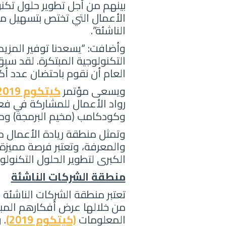
بينهم من أجل تطوير حلول تكن
الأعمال التي تختص بتسهيل م
الناشئة”.
وأضافت: “يسعدنا توفير المزي
العام أن نقوم باحتضان عدد أك
ويسعى مؤتمر
كيتكوم 2019
رواد الأعمال للمشاركة في فع
وكودكامب (مخيم البرمجة) ومخي
وتمثل منطقة ريادة الأعمال من
والمعرفة، وتعتبر فرصة مميزة 
الكبرى لتطوير الحلول التكنول
منطقة الشركات الناشئة
تعتبر منطقة الشركات الناشئة 
من خلالها عرض أفكارهم المبت
المعلومات
(كيتكوم 2019)