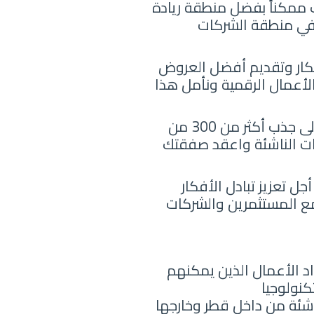
 ممكناً بفضل منطقة ريادة
في منطقة الشركات
تكار وتقديم أفضل العروض
201 25 شركة ناشئة عبر حاضنة الأعمال الرقمية ونأمل هذا
الذي يقام هذا العام تحت شعار “مدن آمنة وذكية”، إلى جذب أكثر من 300 من
ات الناشئة واعقد صفقتك
ل تعزيز تبادل الأفكار
 مع المستثمرين والشركات
اد الأعمال الذين يمكنهم
كنولوجيا
مر لهذا العام على اختيار 100 شركة ناشئة من داخل قطر وخارجها