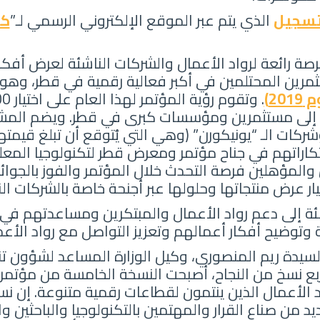
تسجيل
الذي يتم عبر الموقع الإلكتروني الرسمي لـ”
كي
صة رائعة لرواد الأعمال والشركات الناشئة لعرض أفكا
ثمرين المحتلمين في أكبر فعالية رقمية في قطر، وه
20)
ول إلى مستثمرين ومؤسسات كبرى في قطر. ويضم المشا
كات الـ “يونيكورن” (وهي التي يُتوقع أن تبلغ قيمتها م
تكاراتهم في جناح مؤتمر ومعرض قطر لتكنولوجيا الم
ين والمؤهلين فرصة التحدث خلال المؤتمر والفوز بالجو
يار عرض منتجاتها وحلولها عبر أجنحة خاصة بالشركات ال
 إلى دعم رواد الأعمال والمبتكرين ومساعدتهم في 
وتوضيح أفكار أعمالهم وتعزيز التواصل مع رواد الأعم
سيدة ريم المنصوري، وكيل الوزارة المساعد لشؤون تن
ربع نسخ من النجاح، أصبحت النسخة الخامسة من مؤتمر 
اد الأعمال الذين ينتمون لقطاعات رقمية متنوعة. إن 
 من صناع القرار والمهتمين بالتكنولوجيا والباحثين وا