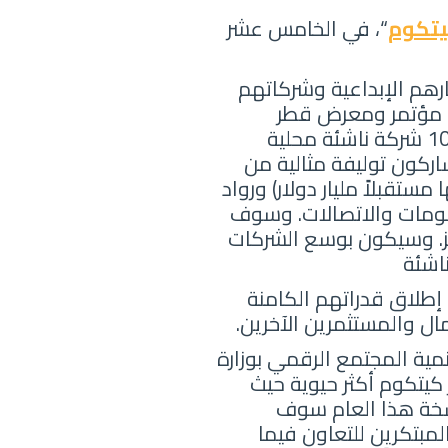
تكوم
“، في الخامس عشر
رهم الإبداعية وشركاتهم
و مؤتمر ومعرض قطر
. وتقوم رؤية المؤتمر لهذا العام على اختيار 100 شركة ناشئة محلية
ركون توليفة مثالية من
ستقبلاً مليار دولار) ورواد
علومات والاتصالات. وسوف
ائز. وسيكون بوسع الشركات
ناشئة
إطلاق قدراتهم الكامنة
ال والمستثمرين الآخرين.
مية المجتمع الرقمي بوزارة
كيتكوم أكثر حيوية حيث
نسخة هذا العام سوف
لمبتكرين للتعاون فيما