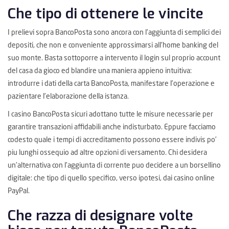
Che tipo di ottenere le vincite
I prelievi sopra BancoPosta sono ancora con l’aggiunta di semplici dei
depositi, che non e conveniente approssimarsi all’home banking del
suo monte. Basta sottoporre a intervento il login sul proprio account
del casa da gioco ed blandire una maniera appieno intuitiva:
introdurre i dati della carta BancoPosta, manifestare l’operazione e
pazientare l’elaborazione della istanza.
I casino BancoPosta sicuri adottano tutte le misure necessarie per
garantire transazioni affidabili anche indisturbato. Eppure facciamo
codesto quale i tempi di accreditamento possono essere indivis po’
piu lunghi ossequio ad altre opzioni di versamento. Chi desidera
un’alternativa con l’aggiunta di corrente puo decidere a un borsellino
digitale: che tipo di quello specifico, verso ipotesi, dai casino online
PayPal.
Che razza di designare volte