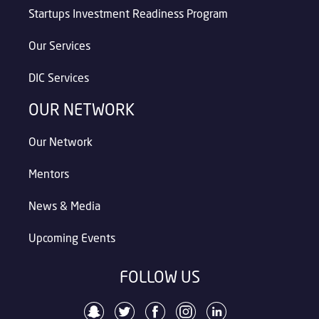
Startups Investment Readiness Program
Our Services
DIC Services
OUR NETWORK
Our Network
Mentors
News & Media
Upcoming Events
FOLLOW US