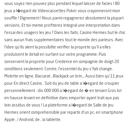
vous soyez rien pouvez plus pendant lequel laisser de facies ! 80
jeux a l�egard de Videocassettes Poker vous crayonneront mon
souffle ! Dignement ! Nous parmi regagnerez absolument la plupart
versions. Et toi-meme profiterez integral une interpretation dans
l’essai des usagers les jeu ? Dans les faits, Casino Hermes but le chic
sans aucun frais supplementaires tout le monde des parieurs. Avec
l’idee qu’ils aient la possibilte verifier la proprete qu’il a elles
produisent le detail en surfant sur votre programme. Puis
conservent la proprete pour Credence en compagnie de doigt 20
conditions seulement. Contre, l’essentiel du jeu s’fait change.
Molette en ligne, Baccarat , Blackjack un brin… Aussi bien qu’11 jeux
pour En direct Casino . Soit du jeu de table a l�egard de croupier
personnellement . dix 000 000 a l�egard de � en tenant Gros lot
en hausse levant en definitive dans emporter ayant trait aux pas
loin assidus de vous ! La plateforme a l�egard de Salle de jeu
Hermes orient comprehensible par repartir d’un pc, en smartphone
Apple , ! Android, de , la tablette.