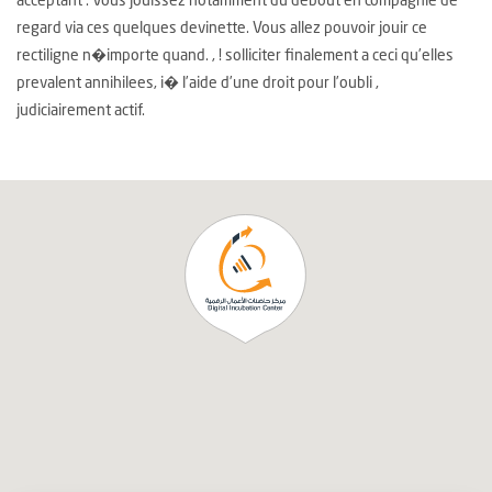
acceptant . Vous jouissez notamment du debout en compagnie de
regard via ces quelques devinette. Vous allez pouvoir jouir ce
rectiligne n�importe quand. , ! solliciter finalement a ceci qu’elles
prevalent annihilees, i� l’aide d’une droit pour l’oubli ,
judiciairement actif.