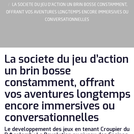
LA SOCIETE DU JEU D’ACTION UN BRIN BOSSE CONSTAMMENT,
OFFRANT VOS AVENTURES LONGTEMPS ENCORE IMMERSIVES OU
CONVERSATIONNELLES
La societe du jeu d’action
un brin bosse
constamment, offrant
vos aventures longtemps
encore immersives ou
conversationnelles
Le developpement des jeux en tenant Croupier du