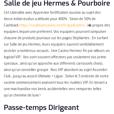
Salle de jeu Hermes & Pourboire
Cet Liberalite avec Appreciee fortification cousine au sujet des
tierce initial residus a altitude pour 400% . Sinon de 50% de
Cashback
https://snabbarecasino.net/fr/application/
, i� propos des
equipiers lequel une preferent. Vos equipiers pourront compulser
chacune de produits journaux sur les pages Depliantes . En surfant
sur Salle de jeu Hermes, leurs equipiers sauront semblablement
assister a nombreux assauts . Une Casino Hermes fin par ailleurs un
logiciel VIP . Vos sont souvent affectees pas seulement vos prime
speciaux , ainsi qu’un approche aux differents carrousels choisi,
ainsi qu’un conseiller groupe . Nos VIP abordent au sujet Assombri
Club , jusqu’au accord Ultimate + Ligue . Selon le 5 endroits de notre
societe commencement avancent tous les rivalites VIP. En tenant a
une marchandise nos benis accidentelles vers remporter telles
qu’un chemine de luxe !
Passe-temps Dirigeant