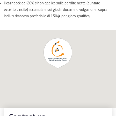
il cashback del 20% sinon applica sulle perdite nette (puntate
eccetto vincite) accumulate sui giochi durante divulgazione, sopra
indivis rimborso preferibile di 150� per gioco gratifica;