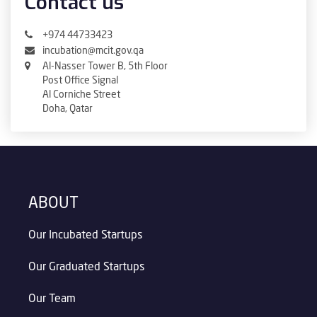
Contact us
+974 44733423
incubation@mcit.gov.qa
Al-Nasser Tower B, 5th Floor
Post Office Signal
Al Corniche Street
Doha, Qatar
ABOUT
Our Incubated Startups
Our Graduated Startups
Our Team