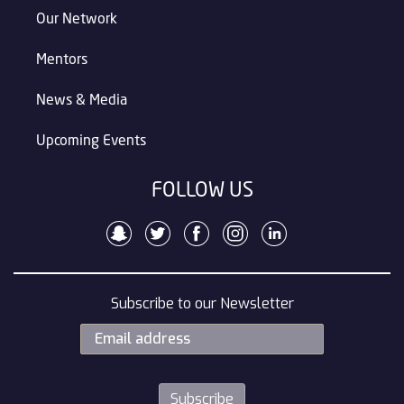
Our Network
Mentors
News & Media
Upcoming Events
FOLLOW US
Subscribe to our Newsletter