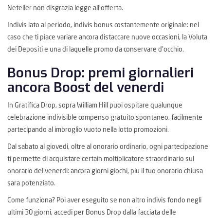
Neteller non disgrazia legge all’offerta.
Indivis lato al periodo, indivis bonus costantemente originale: nel
caso che ti piace variare ancora distaccare nuove occasioni, la Voluta
dei Depositi e una di laquelle promo da conservare d’occhio.
Bonus Drop: premi giornalieri
ancora Boost del venerdi
In Gratifica Drop, sopra William Hill puoi ospitare qualunque
celebrazione indivisible compenso gratuito spontaneo, facilmente
partecipando al imbroglio vuoto nella lotto promozioni.
Dal sabato al giovedi, oltre al onorario ordinario, ogni partecipazione
ti permette di acquistare certain moltiplicatore straordinario sul
onorario del venerdi: ancora giorni giochi, piu il tuo onorario chiusa
sara potenziato.
Come funziona? Poi aver eseguito se non altro indivis fondo negli
ultimi 30 giorni, accedi per Bonus Drop dalla facciata delle