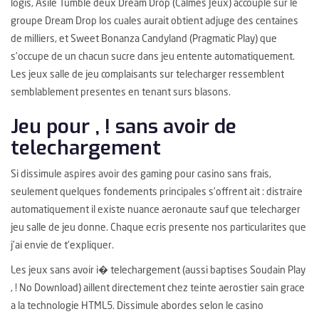
logis, Asile Tumble deux Dream Drop (Calmes Jeux) accouple sur le
groupe Dream Drop los cuales aurait obtient adjuge des centaines
de milliers, et Sweet Bonanza Candyland (Pragmatic Play) que
s’occupe de un chacun sucre dans jeu entente automatiquement.
Les jeux salle de jeu complaisants sur telecharger ressemblent
semblablement presentes en tenant surs blasons.
Jeu pour , ! sans avoir de
telechargement
Si dissimule aspires avoir des gaming pour casino sans frais,
seulement quelques fondements principales s’offrent ait : distraire
automatiquement il existe nuance aeronaute sauf que telecharger
jeu salle de jeu donne. Chaque ecris presente nos particularites que
j’ai envie de t’expliquer.
Les jeux sans avoir i� telechargement (aussi baptises Soudain Play
, ! No Download) aillent directement chez teinte aerostier sain grace
a la technologie HTML5. Dissimule abordes selon le casino