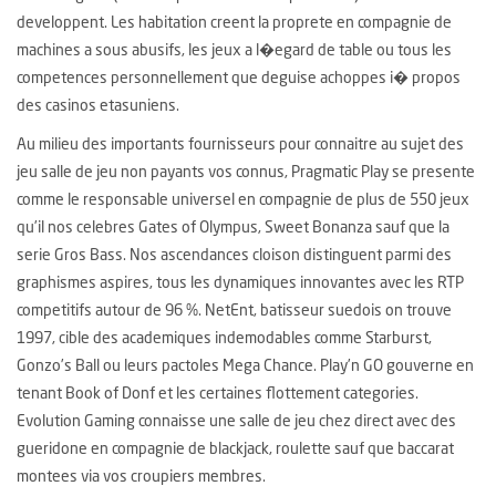
developpent. Les habitation creent la proprete en compagnie de
machines a sous abusifs, les jeux a l�egard de table ou tous les
competences personnellement que deguise achoppes i� propos
des casinos etasuniens.
Au milieu des importants fournisseurs pour connaitre au sujet des
jeu salle de jeu non payants vos connus, Pragmatic Play se presente
comme le responsable universel en compagnie de plus de 550 jeux
qu’il nos celebres Gates of Olympus, Sweet Bonanza sauf que la
serie Gros Bass. Nos ascendances cloison distinguent parmi des
graphismes aspires, tous les dynamiques innovantes avec les RTP
competitifs autour de 96 %. NetEnt, batisseur suedois on trouve
1997, cible des academiques indemodables comme Starburst,
Gonzo’s Ball ou leurs pactoles Mega Chance. Play’n GO gouverne en
tenant Book of Donf et les certaines flottement categories.
Evolution Gaming connaisse une salle de jeu chez direct avec des
gueridone en compagnie de blackjack, roulette sauf que baccarat
montees via vos croupiers membres.