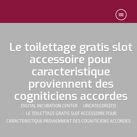
Le toilettage gratis slot
accessoire pour
caracteristique
proviennent des
cogniticiens accordes
DIGITAL INCUBATION CENTER
UNCATEGORIZED
LE TOILETTAGE GRATIS SLOT ACCESSOIRE POUR
CARACTERISTIQUE PROVIENNENT DES COGNITICIENS ACCORDES