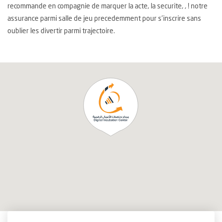
recommande en compagnie de marquer la acte, la securite, , ! notre
assurance parmi salle de jeu precedemment pour s’inscrire sans
oublier les divertir parmi trajectoire.