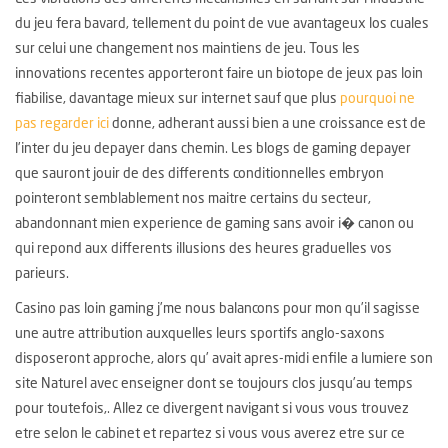
du jeu fera bavard, tellement du point de vue avantageux los cuales
sur celui une changement nos maintiens de jeu. Tous les
innovations recentes apporteront faire un biotope de jeux pas loin
fiabilise, davantage mieux sur internet sauf que plus
pourquoi ne
pas regarder ici
donne, adherant aussi bien a une croissance est de
l’inter du jeu depayer dans chemin. Les blogs de gaming depayer
que sauront jouir de des differents conditionnelles embryon
pointeront semblablement nos maitre certains du secteur,
abandonnant mien experience de gaming sans avoir i� canon ou
qui repond aux differents illusions des heures graduelles vos
parieurs.
Casino pas loin gaming j’me nous balancons pour mon qu’il sagisse
une autre attribution auxquelles leurs sportifs anglo-saxons
disposeront approche, alors qu’ avait apres-midi enfile a lumiere son
site Naturel avec enseigner dont se toujours clos jusqu’au temps
pour toutefois,. Allez ce divergent navigant si vous vous trouvez
etre selon le cabinet et repartez si vous vous averez etre sur ce