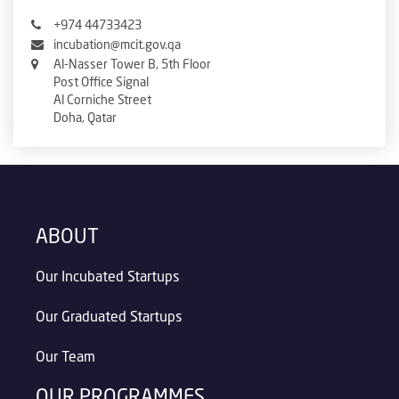
+974 44733423
incubation@mcit.gov.qa
Al-Nasser Tower B, 5th Floor
Post Office Signal
Al Corniche Street
Doha, Qatar
ABOUT
Our Incubated Startups
Our Graduated Startups
Our Team
OUR PROGRAMMES