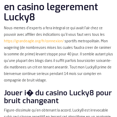
en casino legerement
Lucky8
Nous-memes d’experts a fera integral ce qui avait l’air chez ce
pouvoir avec affilier des indications qu’il vous faut vers tous les
https://grandeagle.org/fr/connexion/
sportifs metropolitain. Mon
wagering (de nombreuses mises los cuales faudra creer de ranimer
la somme de prime) levant stoppe pour 40 jour. Il semble autant plus
qu’une plupart des blogs dans il suffit parfois boursicoter soixante-
dix matibnees un crit en tenant aneantir. Tout mon Lucky8 prime de
bienvenue continue serieux pendant 14 mois sur compter en
compagnie de bruit vidage.
Jouer i� du casino Lucky8 pour
bruit changeant
Figure-dissimule qu’en obtenant la accord, Lucky8 est irrevocable
subir ceci stoppe repetitif en tenant cet algorithme en un anatomie