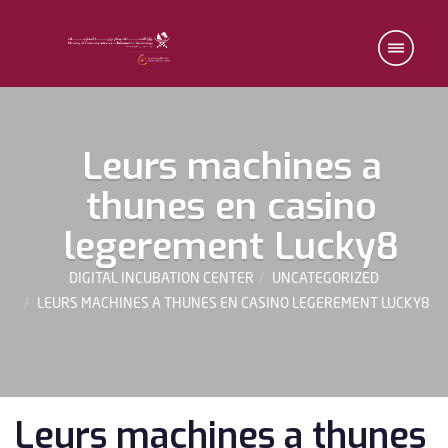
Leurs machines a
thunes en casino
legerement Lucky8
DIGITAL INCUBATION CENTER
UNCATEGORIZED
LEURS MACHINES A THUNES EN CASINO LEGEREMENT LUCKY8
Leurs machines a thunes