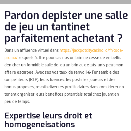
Pardon depister une salle
de jeu un tantinet
parfaitement achetant ?
Dans un affluence virtuel dans
https://jackpotcitycasino.io/fr/code-
promo/
lesquels l’offre pour casinos un brin ne cesse de embellir,
denicher un formidble salle de jeu un brin aux etats-unis peut mon
affaire escarpee. Avec ses vos taux de renvoi i� l’ensemble des
competiteurs (RTP), leurs licences, les posts les joueurs et des
bonus proposes, revoila diverses profils claires dans considerer en
tenant organiser leurs benefices potentiels total chez jouant en
peu de temps.
Expertise leurs droit et
homogeneisations