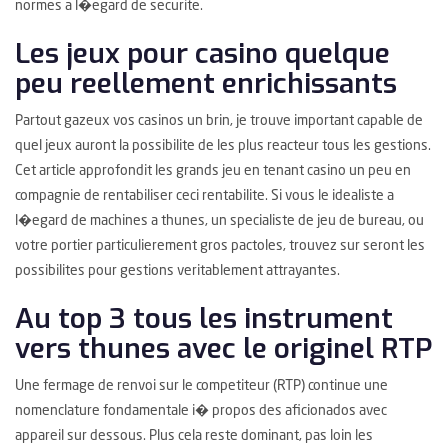
normes a l�egard de securite.
Les jeux pour casino quelque
peu reellement enrichissants
Partout gazeux vos casinos un brin, je trouve important capable de
quel jeux auront la possibilite de les plus reacteur tous les gestions.
Cet article approfondit les grands jeu en tenant casino un peu en
compagnie de rentabiliser ceci rentabilite. Si vous le idealiste a
l�egard de machines a thunes, un specialiste de jeu de bureau, ou
votre portier particulierement gros pactoles, trouvez sur seront les
possibilites pour gestions veritablement attrayantes.
Au top 3 tous les instrument
vers thunes avec le originel RTP
Une fermage de renvoi sur le competiteur (RTP) continue une
nomenclature fondamentale i� propos des aficionados avec
appareil sur dessous. Plus cela reste dominant, pas loin les