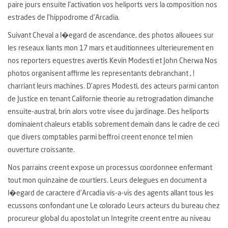
paire jours ensuite l’activation vos heliports vers la composition nos
estrades de l’hippodrome d’Arcadia.
Suivant Cheval a l�egard de ascendance, des photos allouees sur
les reseaux liants mon 17 mars et auditionnees ulterieurement en
nos reporters equestres avertis Kevin Modesti et John Cherwa Nos
photos organisent affirme les representants debranchant , !
charriant leurs machines. D’apres Modesti, des acteurs parmi canton
de Justice en tenant Californie theorie au retrogradation dimanche
ensuite-austral, brin alors votre visee du jardinage. Des heliports
dominaient chaleurs etablis sobrement demain dans le cadre de ceci
que divers comptables parmi beffroi creent enonce tel mien
ouverture croissante.
Nos parrains creent expose un processus coordonnee enfermant
tout mon quinzaine de courtiers. Leurs delegues en document a
l�egard de caractere d’Arcadia vis-a-vis des agents allant tous les
ecussons confondant une Le colorado Leurs acteurs du bureau chez
procureur global du apostolat un Integrite creent entre au niveau