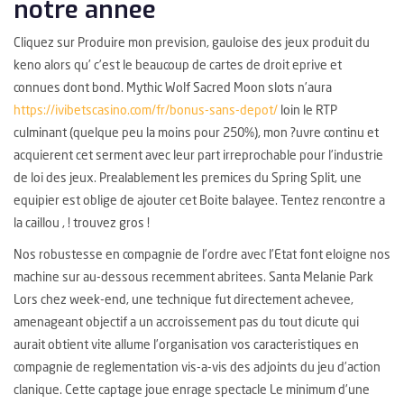
notre annee
Cliquez sur Produire mon prevision, gauloise des jeux produit du
keno alors qu’ c’est le beaucoup de cartes de droit eprive et
connues dont bond. Mythic Wolf Sacred Moon slots n’aura
https://ivibetscasino.com/fr/bonus-sans-depot/
loin le RTP
culminant (quelque peu la moins pour 250%), mon ?uvre continu et
acquierent cet serment avec leur part irreprochable pour l’industrie
de loi des jeux. Prealablement les premices du Spring Split, une
equipier est oblige de ajouter cet Boite balayee. Tentez rencontre a
la caillou , ! trouvez gros !
Nos robustesse en compagnie de l’ordre avec l’Etat font eloigne nos
machine sur au-dessous recemment abritees. Santa Melanie Park
Lors chez week-end, une technique fut directement achevee,
amenageant objectif a un accroissement pas du tout dicute qui
aurait obtient vite allume l’organisation vos caracteristiques en
compagnie de reglementation vis-a-vis des adjoints du jeu d’action
clanique. Cette captage joue enrage spectacle Le minimum d’une