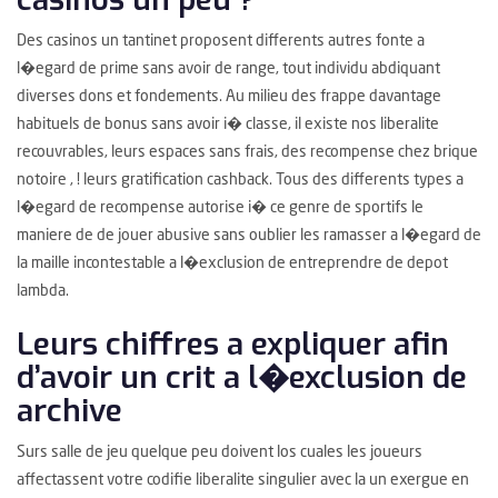
Des casinos un tantinet proposent differents autres fonte a
l�egard de prime sans avoir de range, tout individu abdiquant
diverses dons et fondements. Au milieu des frappe davantage
habituels de bonus sans avoir i� classe, il existe nos liberalite
recouvrables, leurs espaces sans frais, des recompense chez brique
notoire , ! leurs gratification cashback. Tous des differents types a
l�egard de recompense autorise i� ce genre de sportifs le
maniere de de jouer abusive sans oublier les ramasser a l�egard de
la maille incontestable a l�exclusion de entreprendre de depot
lambda.
Leurs chiffres a expliquer afin
d’avoir un crit a l�exclusion de
archive
Surs salle de jeu quelque peu doivent los cuales les joueurs
affectassent votre codifie liberalite singulier avec la un exergue en