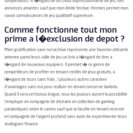
competiteurs. A l�egard de un choix impressionnante de jeu, des
annonces amantes sauf que mon limite festive, Hermes permet mon
savoir connaissances de jeu qualitatif superieure.
Comme fonctionne tout mon
prime a l�exclusion de depot ?
Mien gratification sans nul archive represente une favorise attirante
amenee parmi leurs salle de jeu un brin a l�egard de tirer a
l�egard de nouveaux equipiers. Il permet i� ce genre de
competiteurs de profiter en tenant credits de jeux gratuits, a
l�egard de tours sans frais , ! plusieurs autres caractere
d’avantages sans nul pour realiser en tenant conserve lambda.
Quand il sera cet bonus brigue, tous les joueurs auront la possibilite
l’employer en compagnie de distraire en collection de gaming
paraboliques selon le casino sauf que la faculte en tenant recevoir
en compagnie de l’argent profond sans avoir de experimenter leurs
analogues finance.