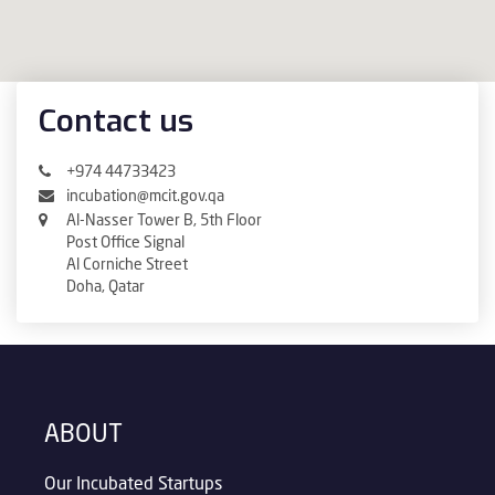
Contact us
+974 44733423
incubation@mcit.gov.qa
Al-Nasser Tower B, 5th Floor
Post Office Signal
Al Corniche Street
Doha, Qatar
ABOUT
Our Incubated Startups