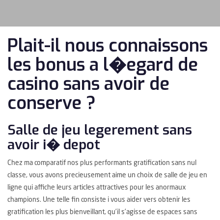
Plait-il nous connaissons
les bonus a l�egard de
casino sans avoir de
conserve ?
Salle de jeu legerement sans
avoir i� depot
Chez ma comparatif nos plus performants gratification sans nul
classe, vous avons precieusement aime un choix de salle de jeu en
ligne qui affiche leurs articles attractives pour les anormaux
champions. Une telle fin consiste i vous aider vers obtenir les
gratification les plus bienveillant, qu’il s’agisse de espaces sans