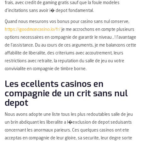
frais, avec credit de gaming gratis sauf que la foule modeles
d’incitations sans avoir i� depot fondamental.
Quand nous mesurons vos bonus pour casino sans nul conserve,
https://goodmancasino.io/fr/
je me accrochons en compte plusieurs
options necessaires en compagnie de garantir le niveau , ! l’avantage
de l’assistance. Du au cours de ces arguments, je me balancons cette
affabilite de liberalite, des criteriums avec accoutrement, leurs
restrictions avec retraite, la reputation du salle de jeu ou votre
convivialite en compagnie de timbre borne.
Les ecellents casinos en
compagnie de un crit sans nul
depot
Nous avons adopte une liste tous les plus redoutables salle de jeu
un brin abdiquant les liberalite a l�exclusion de depot seduisants
concernant les anormaux parieurs. Ces quelques casinos ont ete
acceptas en compagnie de leur gloire, sa securite, leur degre sorte