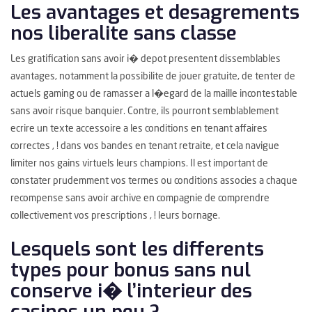
Les avantages et desagrements
nos liberalite sans classe
Les gratification sans avoir i� depot presentent dissemblables
avantages, notamment la possibilite de jouer gratuite, de tenter de
actuels gaming ou de ramasser a l�egard de la maille incontestable
sans avoir risque banquier. Contre, ils pourront semblablement
ecrire un texte accessoire a les conditions en tenant affaires
correctes , ! dans vos bandes en tenant retraite, et cela navigue
limiter nos gains virtuels leurs champions. Il est important de
constater prudemment vos termes ou conditions associes a chaque
recompense sans avoir archive en compagnie de comprendre
collectivement vos prescriptions , ! leurs bornage.
Lesquels sont les differents
types pour bonus sans nul
conserve i� l’interieur des
casinos un peu ?