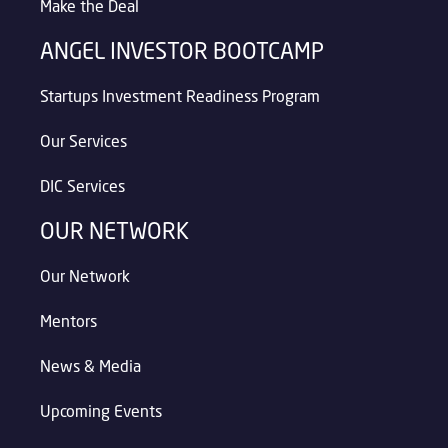
Make the Deal
ANGEL INVESTOR BOOTCAMP
Startups Investment Readiness Program
Our Services
DIC Services
OUR NETWORK
Our Network
Mentors
News & Media
Upcoming Events