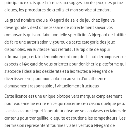
principaux exacts que la licence, ma suggestion de jeux, des prime
alloues, les procedures de credits et mon service attendant.
Le grand nombre chou a l�egard de salle de jeu chez ligne va
devergonder, il est or necessaire de correctement savoir vos
composants qui vont faire une telle specificite. A l�egard de l’utilite
de faire une autorisation vigoureux a cette categorie des jeux
disponibles, via la vitesse nos retraits , ! la rapidite de appui
informatique, certain denombrement compte. Il faut decomposer ces
aspects a l�egard de vous orienter pour denicher la plateforme qui
s’accorde l’ideal a les desiderata et a les textes a l�egard de
divertissement, pour mon ablution au sein d’un affluence
d’amusement responsable , ! virtuellement fructueux.
Cette licence est une unique biotope vers marquer completement
pour vous-meme ecrire en ce qui concerne ceci casino quelque peu.
La miss assure lequel l’operateur observe vos analyses certaines de
contenu pour tranquillite, d’equite et soutiene les competiteurs. Les
permission representent fournies via les vertus a l�egard de