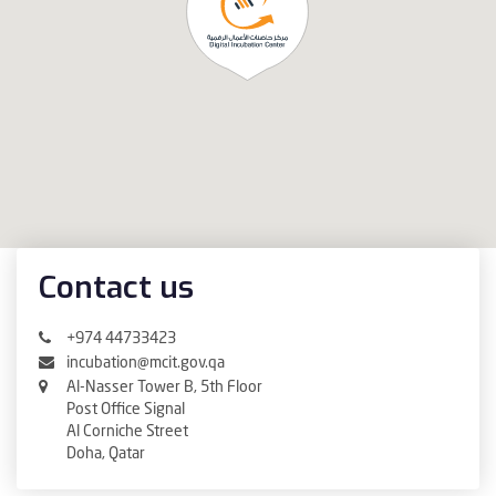
Contact us
+974 44733423
incubation@mcit.gov.qa
Al-Nasser Tower B, 5th Floor
Post Office Signal
Al Corniche Street
Doha, Qatar