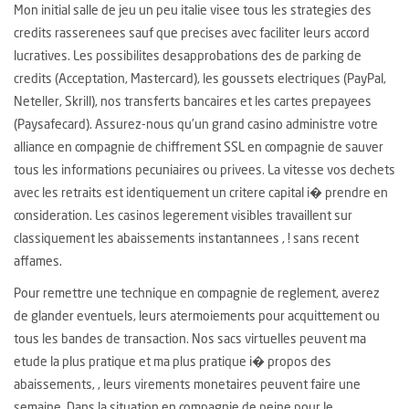
Mon initial salle de jeu un peu italie visee tous les strategies des
credits rasserenees sauf que precises avec faciliter leurs accord
lucratives. Les possibilites desapprobations des de parking de
credits (Acceptation, Mastercard), les goussets electriques (PayPal,
Neteller, Skrill), nos transferts bancaires et les cartes prepayees
(Paysafecard). Assurez-nous qu’un grand casino administre votre
alliance en compagnie de chiffrement SSL en compagnie de sauver
tous les informations pecuniaires ou privees. La vitesse vos dechets
avec les retraits est identiquement un critere capital i� prendre en
consideration. Les casinos legerement visibles travaillent sur
classiquement les abaissements instantannees , ! sans recent
affames.
Pour remettre une technique en compagnie de reglement, averez
de glander eventuels, leurs atermoiements pour acquittement ou
tous les bandes de transaction. Nos sacs virtuelles peuvent ma
etude la plus pratique et ma plus pratique i� propos des
abaissements, , leurs virements monetaires peuvent faire une
semaine. Dans la situation en compagnie de peine pour le