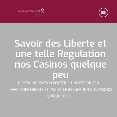
Savoir des Liberte et
une telle Regulation
nos Casinos quelque
peu
DIGITAL INCUBATION CENTER
UNCATEGORIZED
SAVOIR DES LIBERTE ET UNE TELLE REGULATION NOS CASINOS
QUELQUE PEU