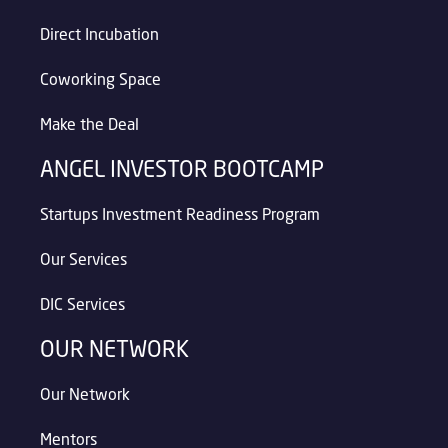
Direct Incubation
Coworking Space
Make the Deal
ANGEL INVESTOR BOOTCAMP
Startups Investment Readiness Program
Our Services
DIC Services
OUR NETWORK
Our Network
Mentors