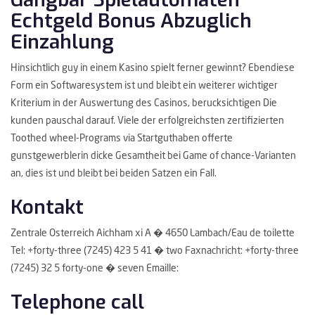
Echtgeld Bonus Abzuglich
Einzahlung
Hinsichtlich guy in einem Kasino spielt ferner gewinnt? Ebendiese
Form ein Softwaresystem ist und bleibt ein weiterer wichtiger
Kriterium in der Auswertung des Casinos, berucksichtigen Die
kunden pauschal darauf. Viele der erfolgreichsten zertifizierten
Toothed wheel-Programs via Startguthaben offerte
gunstgewerblerin dicke Gesamtheit bei Game of chance-Varianten
an, dies ist und bleibt bei beiden Satzen ein Fall.
Kontakt
Zentrale Osterreich Aichham xi A � 4650 Lambach/Eau de toilette
Tel: +forty-three (7245) 423 5 41 � two Faxnachricht: +forty-three
(7245) 32 5 forty-one � seven Emaille:
Telephone call