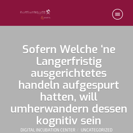
Sofern Welche ‘ne
Langerfristig
ausgerichtetes
handeln aufgespurt
hatten, will
umherwandern dessen
kognitiv sein
DIGITAL INCUBATION CENTER
UNCATEGORIZED