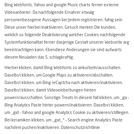
Bing Webfonts, Yahoo and google Music charts ferner externe
Videoanbieter. Da nachfolgende Ernahrer etwaig
personenbezogene Aussagen bei Jedem registrieren, fahig sein
Diese unser hierbei inaktivieren. Gesuch merken Die kunden,
wirklich so folgende Deaktivierung welcher Cookies nachfolgende
Systemfunktionalitat ferner dasjenige Gestalt unserer Webseite arg
beeintrachtigen kann. Ebendiese Anderungen sie sind aufwarts
diesem Neuladen das S. schlagkraftig.
Hierbei klicken, damit Bing Webfonts zu ankurbeln/ausschalten.
Daselbst klicken, um Google Maps zu aktivieren/abschalten.
Daselbst klicken, um Bing reCaptcha nach aktivieren/inaktivieren.
Daselbst klicken, damit Videoeinbettungen hinten
powern/ausschalten. Sonstige Treats In diesem fall klicken, um _ga –
Bing Analytics Paste hinter powern/inaktivieren. Daselbst klicken,
um _gid – Yahoo and google Analytics Cookie zu aktivieren/stilllegen.
Bei keramiken klicken, um _gat_* – Search engine Analytics Paste
nachdem pushen/inaktivieren. Datenschutzrichtlinie