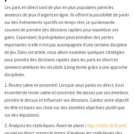
Les paris en direct sont de plus en plus populaires parmi les
amateurs de jeux d’argent en ligne. Ils offrent la possibilité de parier
sur des événements sportifs en temps réel, ce qui demande
souvent de prendre des décisions rapides pour maximiser ses
gains. Cependant, la précipitation peut entraîner des pertes
importantes si elle n’est pas accompagnée d’une certaine discipline
de jeu. Dans cet article, nous allons examiner quelques stratégies
pour prendre des décisions rapides dans les paris en direct et
comment améliorer les résultats à long terme grâce à une approche
disciplinée.
1. Restez calme et concentré: Lorsque vous pariez en direct, il est
essentiel de rester calme et concentré. Ne laissez pas vos émotions
prendre le dessus et influencer vos décisions. Gardez votre objectif
en tête et basez vos choix sur des données objectives plutôt que
sur des impulsions.
2. Analysez les statistiques: Avant de placer
https://slots-dj-fr.com/
un pari en direct, prenez le temps d’analyser les statistiques des