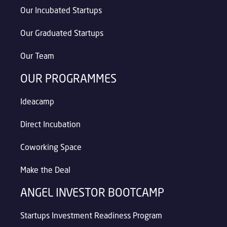
Our Incubated Startups
Our Graduated Startups
Our Team
OUR PROGRAMMES
Ideacamp
Direct Incubation
Coworking Space
Make the Deal
ANGEL INVESTOR BOOTCAMP
Startups Investment Readiness Program