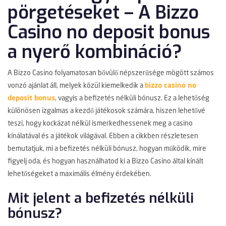
pörgetéseket – A Bizzo
Casino no deposit bonus
a nyerő kombináció?
A Bizzo Casino folyamatosan bővülő népszerűsége mögött számos
vonzó ajánlat áll, melyek közül kiemelkedik a
bizzo casino no
deposit bonus
, vagyis a befizetés nélküli bónusz. Ez a lehetőség
különösen izgalmas a kezdő játékosok számára, hiszen lehetővé
teszi, hogy kockázat nélkül ismerkedhessenek meg a casino
kínálatával és a játékok világával. Ebben a cikkben részletesen
bemutatjuk, mi a befizetés nélküli bónusz, hogyan működik, mire
figyelj oda, és hogyan használhatod ki a Bizzo Casino által kínált
lehetőségeket a maximális élmény érdekében.
Mit jelent a befizetés nélküli
bónusz?