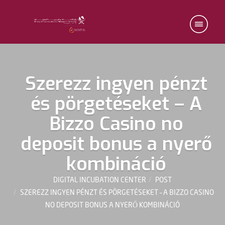
Szerezz ingyen pénzt
és pörgetéseket – A
Bizzo Casino no
deposit bonus a nyerő
kombináció
DIGITAL INCUBATION CENTER
POST
SZEREZZ INGYEN PÉNZT ÉS PÖRGETÉSEKET – A BIZZO CASINO
NO DEPOSIT BONUS A NYERŐ KOMBINÁCIÓ