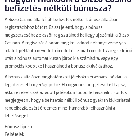
befizetés nélküli bónusza?
A Bizzo Casino által kínált befizetés nélküli bónusz általában
regisztrációhoz kötött. Ez azt jelenti, hogy a bónusz
megszerzéséhez először regisztrálnod kell egy új számlát a Bizzo
Casinón. A regisztráció során meg kell adnod néhány személyes
adatot, például a nevedet, címedet és e-mail címedet. A regisztráció
után a bónusz automatikusan jóíródik a számládra, vagy egy
promóciós kódot kell használnod a bónusz aktiválásához.
A bónusz általában meghatározott játékokra érvényes, például a
legsikeresebb nyerőgépekre. Ha ingyenes pörgetéseket kapsz,
akkor ezeket csak az adott játékokon tudod felhasználni. Fontos
megjegyezni, hogy a befizetés nélküli bónusz gyakran időkorláttal
rendelkezik, ezért érdemes minél hamarabb felhasználni a
lehetőséget.
Bónusz típusa
Feltételek