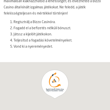
maximálisan kiaknázzhatod a lehetőséget, és élvezheted a Bizzo
Casino által kínált izgalmas játékokat. Ne feledd, a játék
felelősségteljesen és mértékkel történjen!
Regisztrálj a Bizzo Casinóra.
Fogadd el a befizetés nélküli bónuszt.
Játssz a kijelölt játékokon.
Teljesítsd a fogadási követelményeket.
Vond ki a nyereményedet.