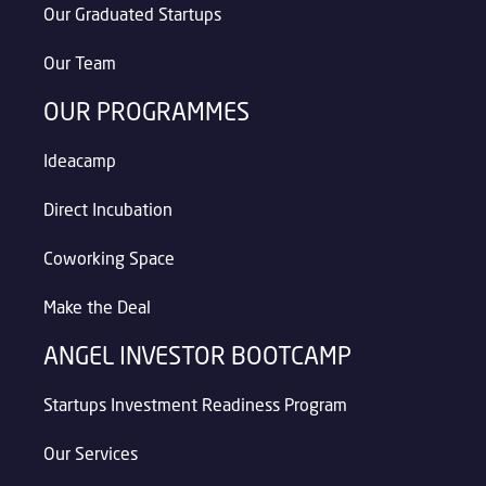
Our Graduated Startups
Our Team
OUR PROGRAMMES
Ideacamp
Direct Incubation
Coworking Space
Make the Deal
ANGEL INVESTOR BOOTCAMP
Startups Investment Readiness Program
Our Services