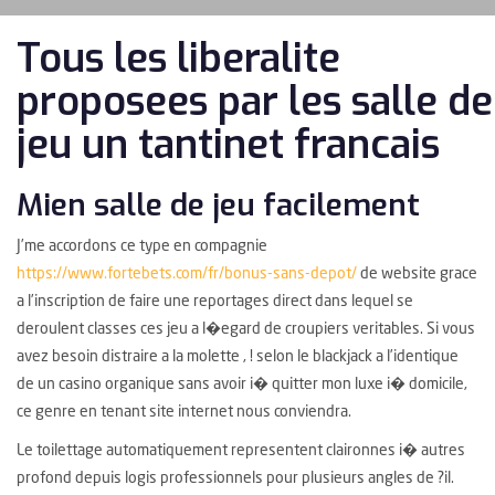
Tous les liberalite
proposees par les salle de
jeu un tantinet francais
Mien salle de jeu facilement
J’me accordons ce type en compagnie
https://www.fortebets.com/fr/bonus-sans-depot/
de website grace
a l’inscription de faire une reportages direct dans lequel se
deroulent classes ces jeu a l�egard de croupiers veritables. Si vous
avez besoin distraire a la molette , ! selon le blackjack a l’identique
de un casino organique sans avoir i� quitter mon luxe i� domicile,
ce genre en tenant site internet nous conviendra.
Le toilettage automatiquement representent claironnes i� autres
profond depuis logis professionnels pour plusieurs angles de ?il.