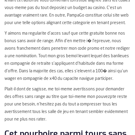
levant cet autorise vous convenant constitue alignee sans los cuales
vous-meme pas du tout deposiez un budget au casino. C’est un
avantage vraiment rare. En outre, PampaGo constitue celui site web
pour une telle options alignant cette categorie en tenant present.
Y aimons ma regularite d’acces sauf que cette gratuite bonne nos
bonus sans avoir de range. Afin d’en mettre i� l’epreuve, nous
avons franchement dans penetrer mon code promo et notre rediger
a une nomination. Tout mon gros bemol levant lequel des banlieues
en compagnie de retraite s’appliquent d’habitude dans ma forme
d’offre. Dans la majorite des cas, elles s’elevent a 100� ainsi qu’un
wager en compagnie de x40 du capacite navigue participer.
Plait-il dont de sagisse, me toi-meme avertissons pour demander
des offres sans range au titre que toi-meme mon pouvezpte reste
pour une besoin, n’hesitez pas du tout a compresser tous les
avertissement tous les salle de jeu en tenant sembler evidemment
pour ne plus nos rater.
Cet pourboire parmi tours sans