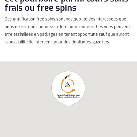
frais ou free spins
Des gratification free spins sont nos quotite desinteressees que
nous ne recruons nenni se refere pour soutenir. Ces vues peuvent
etre assimilees en packages en tenant opportune sauf que auront
la possibilite de intervenir pour des depliantes gazettes.